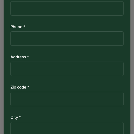
Phone *
Address *
Zip code *
City *