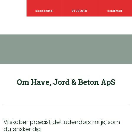
Book online
69 30 28 31
Send mail
Om Have, Jord & Beton​ ApS
Vi skaber præcist det udendørs miljø, som
du ønsker dig